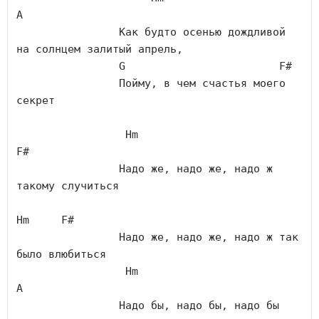
A
		Как будто осенью дождливой 
на солнцем залитый апрель,

G
F#
		Пойму, в чем счастья моего 
секрет 

Hm
F#
		Надо же, надо же, надо ж 
такому случиться 

Hm
F#
		Надо же, надо же, надо ж так 
было влюбиться 

Hm
A
		Надо бы, надо бы, надо бы 