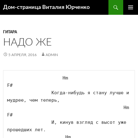
Поиск
Дом-страница Виталия Юрченко
ПЕРЕЙТИ
ОСНОВ
К
МЕНЮ
СОДЕРЖИМОМУ
ГИТАРА
НАДО ЖЕ
5 АПРЕЛЯ, 2016
ADMIN
Hm
F#
		Когда-нибудь я стану лучше и 
мудрее, чем теперь,

Hm
F#
		И, кинув взгляд с высот уже 
прошедших лет.

Hm