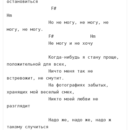
остановиться 

F#
Hm
		Но не могу, не могу, не 
могу, не могу.

F#
Hm
		Не могу и не хочу 

		Когда-нибудь я стану проще, 
положительной для всех,

		Ничто меня так не 
встревожит, не смутит.

		На фотографиях забытых, 
хранящих мой веселый смех,

		Никто моей любви не 
разглядит 

		Надо же, надо же, надо ж 
такому случиться 
