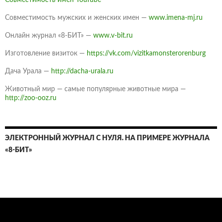
Совместимость имен YouTube
Совместимость мужских и женских имен —
www.imena-mj.ru
Онлайн журнал «8-БИТ» —
www.v-bit.ru
Изготовление визиток —
https://vk.com/vizitkamonsterorenburg
Дача Урала —
http://dacha-urala.ru
Животный мир — самые популярные животные мира —
http://zoo-ooz.ru
ЭЛЕКТРОННЫЙ ЖУРНАЛ С НУЛЯ. НА ПРИМЕРЕ ЖУРНАЛА
«8-БИТ»