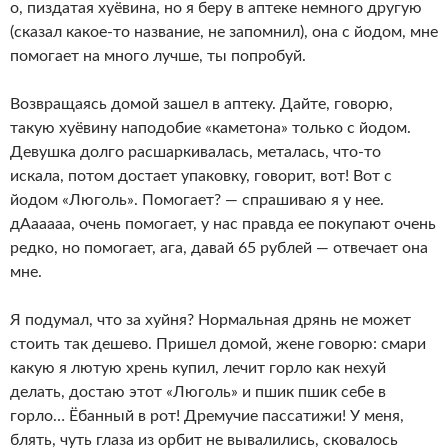
о, пиздатая хуёвина, но я беру в аптеке немного другую
(сказал какое-то название, не запомнил), она с йодом, мне
помогает на много лучше, ты попробуй.
Возвращаясь домой зашел в аптеку. Дайте, говорю,
такую хуёвину наподобие «каметона» только с йодом.
Девушка долго расшаркивалась, металась, что-то
искала, потом достает упаковку, говорит, вот! Вот с
йодом «Люголь». Помогает? — спрашиваю я у нее.
дАааааа, очень помогает, у нас правда ее покупают очень
редко, но помогает, ага, давай 65 рублей — отвечает она
мне.
Я подумал, что за хуйня? Нормальная дрянь не может
стоить так дешево. Пришел домой, жене говорю: смари
какую я лютую хрень купил, лечит горло как нехуй
делать, достаю этот «Люголь» и пшик пшик себе в
горло… Ёбанный в рот! Дремучие пассатижи! У меня,
блять, чуть глаза из орбит не вывалились, сковалось