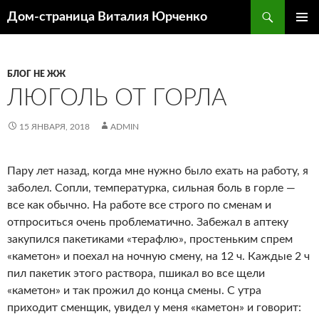
Поиск
Дом-страница Виталия Юрченко
ПЕРЕЙТИ
ОСНОВ
К
МЕНЮ
СОДЕРЖИМОМУ
БЛОГ НЕ ЖЖ
ЛЮГОЛЬ ОТ ГОРЛА
15 ЯНВАРЯ, 2018
ADMIN
Пару лет назад, когда мне нужно было ехать на работу, я
заболел. Сопли, температурка, сильная боль в горле —
все как обычно. На работе все строго по сменам и
отпроситься очень проблематично. Забежал в аптеку
закупился пакетиками «терафлю», простеньким спрем
«каметон» и поехал на ночную смену, на 12 ч. Каждые 2 ч
пил пакетик этого раствора, пшикал во все щели
«каметон» и так прожил до конца смены. С утра
приходит сменщик, увидел у меня «каметон» и говорит: