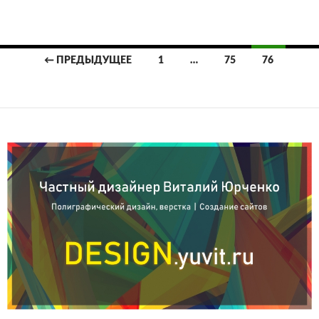
Навигация
← ПРЕДЫДУЩЕЕ
1
…
75
76
по
записям