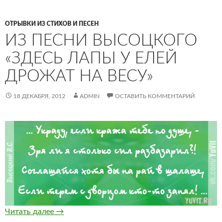
ОТРЫВКИ ИЗ СТИХОВ И ПЕСЕН
ИЗ ПЕСНИ ВЫСОЦКОГО
«ЗДЕСЬ ЛАПЫ У ЕЛЕЙ
ДРОЖАТ НА ВЕСУ»
18 ДЕКАБРЯ, 2012
ADMIN
ОСТАВИТЬ КОММЕНТАРИЙ
из песни Высоцкого «Здесь лапы у елей дрож
Читать далее
→