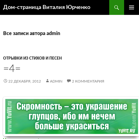
Поиск
Дом-страница Виталия Юрченко
ПЕРЕЙТИ
ОСНОВ
К
МЕНЮ
СОДЕРЖИМОМУ
Все записи автора admin
ОТРЫВКИ ИЗ СТИХОВ И ПЕСЕН
=4=
22 ДЕКАБРЯ, 2012
ADMIN
2 КОММЕНТАРИЯ