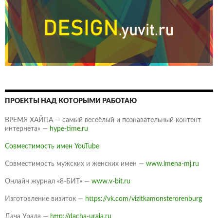
ПРОЕКТЫ НАД КОТОРЫМИ РАБОТАЮ
ВРЕМЯ ХАЙПА — самый весеёлый и познавательный контент
интернета» —
hype-time.ru
Совместимость имен YouTube
Совместимость мужских и женских имен —
www.imena-mj.ru
Онлайн журнал «8-БИТ» —
www.v-bit.ru
Изготовление визиток —
https://vk.com/vizitkamonsterorenburg
Дача Урала —
http://dacha-urala.ru