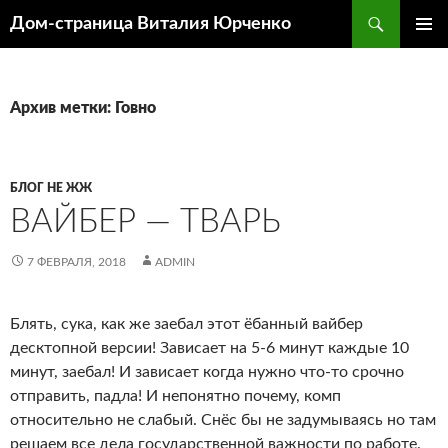
Поиск
Дом-страница Виталия Юрченко
ПЕРЕЙТИ
ОСНОВ
К
МЕНЮ
СОДЕРЖИМОМУ
Архив метки: Говно
БЛОГ НЕ ЖЖ
ВАЙБЕР — ТВАРЬ
7 ФЕВРАЛЯ, 2018
ADMIN
Блять, сука, как же заебал этот ёбанный вайбер
десктопной версии! Зависает на 5-6 минут каждые 10
минут, заебал! И зависает когда нужно что-то срочно
отправить, падла! И непонятно почему, комп
относительно не слабый. Снёс бы не задумываясь но там
решаем все дела государственной важности по работе.