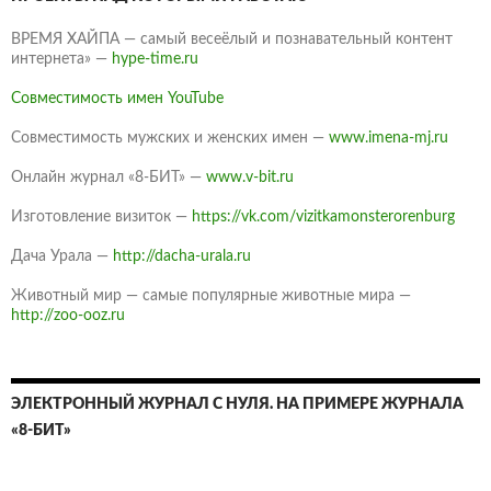
ВРЕМЯ ХАЙПА — самый весеёлый и познавательный контент
интернета» —
hype-time.ru
Совместимость имен YouTube
Совместимость мужских и женских имен —
www.imena-mj.ru
Онлайн журнал «8-БИТ» —
www.v-bit.ru
Изготовление визиток —
https://vk.com/vizitkamonsterorenburg
Дача Урала —
http://dacha-urala.ru
Животный мир — самые популярные животные мира —
http://zoo-ooz.ru
ЭЛЕКТРОННЫЙ ЖУРНАЛ С НУЛЯ. НА ПРИМЕРЕ ЖУРНАЛА
«8-БИТ»