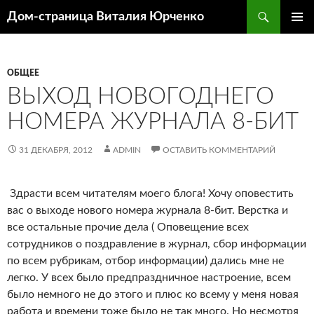
Поиск
Дом-страница Виталия Юрченко
ПЕРЕЙТИ
ОСНОВ
К
МЕНЮ
СОДЕРЖИМОМУ
ОБЩЕЕ
ВЫХОД НОВОГОДНЕГО
НОМЕРА ЖУРНАЛА 8-БИТ
31 ДЕКАБРЯ, 2012
ADMIN
ОСТАВИТЬ КОММЕНТАРИЙ
Здрасти всем читателям моего блога! Хочу оповестить
вас о выходе нового номера журнала 8-бит. Верстка и
все остальные прочие дела ( Оповещение всех
сотрудников о поздравление в журнал, сбор информации
по всем рубрикам, отбор информации) дались мне не
легко. У всех было предпраздничное настроение, всем
было немного не до этого и плюс ко всему у меня новая
работа и времени тоже было не так много. Но несмотря