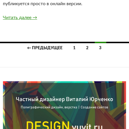
публикуется просто в онлайн версии.
Первый печатный номер журнала 8-бит
Читать далее
→
Навигация
← ПРЕДЫДУЩЕЕ
1
2
3
по
записям