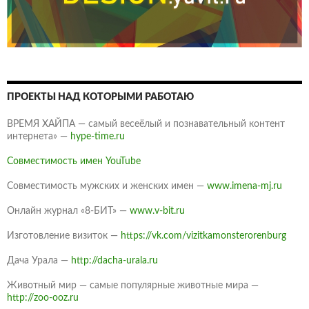
ПРОЕКТЫ НАД КОТОРЫМИ РАБОТАЮ
ВРЕМЯ ХАЙПА — самый весеёлый и познавательный контент
интернета» —
hype-time.ru
Совместимость имен YouTube
Совместимость мужских и женских имен —
www.imena-mj.ru
Онлайн журнал «8-БИТ» —
www.v-bit.ru
Изготовление визиток —
https://vk.com/vizitkamonsterorenburg
Дача Урала —
http://dacha-urala.ru
Животный мир — самые популярные животные мира —
http://zoo-ooz.ru